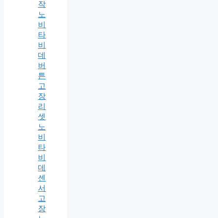
작
노
비
타
비
데
버
튼
고
장
리
셋
노
비
타
비
데
센
서
고
장