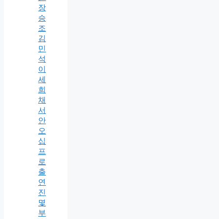
장
승
조
김
민
석
이
세
희
채
서
안
오
십
프
로
출
연
진
몇
부