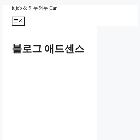
컨
it job & 하누혀누 Car
텐
츠
메
뉴
로
건
너
블로그 애드센스
뛰
기