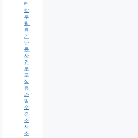
터
칼
부
림
흉
기
난
동
사
건
부
모
상
휴
가
일
수
경
조
사
조