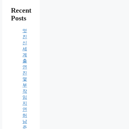
Recent
Posts
멋
진
신
세
계
출
연
진
몇
부
작
임
지
연
허
남
준