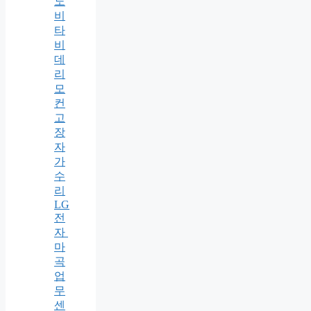
노
비
타
비
데
리
모
컨
고
장
자
가
수
리
LG
전
자
마
곡
업
무
센