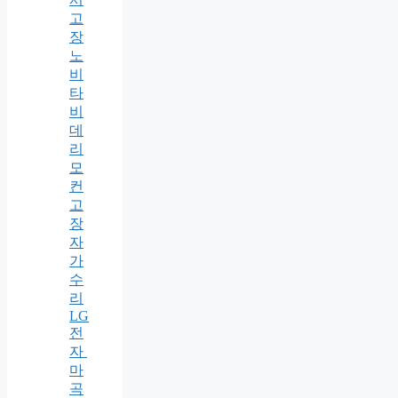
고
장
노
비
타
비
데
리
모
컨
고
장
자
가
수
리
LG
전
자
마
곡