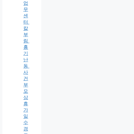
업
무
센
터
칼
부
림
흉
기
난
동
사
건
부
모
상
휴
가
일
수
경