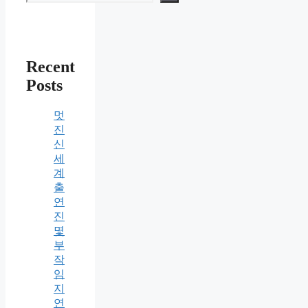
Recent
Posts
멋
진
신
세
계
출
연
진
몇
부
작
임
지
연