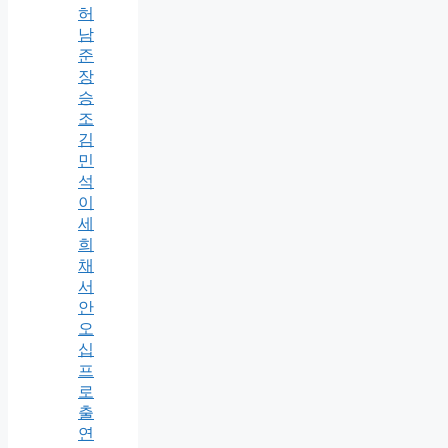
허
남
준
장
승
조
김
민
석
이
세
희
채
서
안
오
십
프
로
출
연