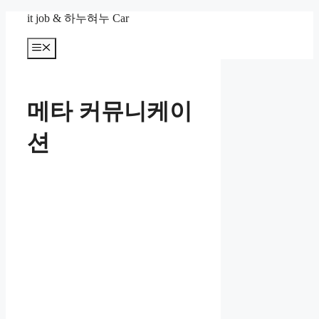
컨
it job & 하누혀누 Car
텐
츠
메
뉴
로
건
너
메타 커뮤니케이
뛰
기
션