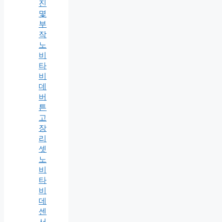
진
몇
부
작
노
비
타
비
데
버
튼
고
장
리
셋
노
비
타
비
데
센
서