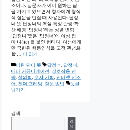
조어다. 질문자가 이미 원하는 답
을 가지고 있으면서 청자에게 형식
적 질문을 던질 때 사용된다. 답정
너 뜻 답정너의 핵심 특징 탄생·확
산 배경 ‘답정녀’라는 성별 변형
‘답정녀’뜻은 ‘답정너’에 여성 접
미 녀(女) 를 붙인 형태다. 여성에게
만 국한된 행동양식을 고정 관념화
할 …
더 읽기
카
태
어원 단어 뜻
답정너
,
답정녀
,
테
그
메타 커뮤니케이션
,
상호작용 전
고
략
,
설의법
,
수사 기법
,
인터넷 신조
리
어
,
젠더 프레임
,
질문 방법
댓글
남기기
검색
검
색