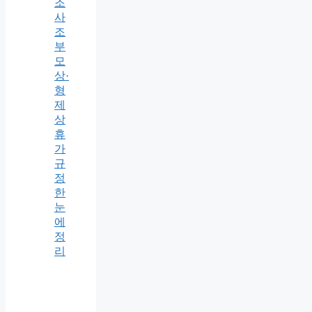
조
사
조
부
모
상·
형
제
상
휴
가
규
정
한
눈
에
정
리