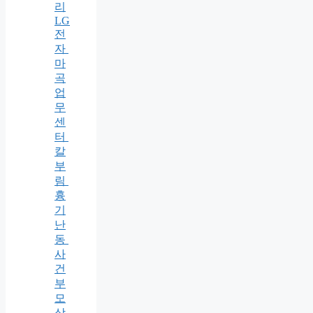
리
LG
전
자
마
곡
업
무
센
터
칼
부
림
흉
기
난
동
사
건
부
모
상