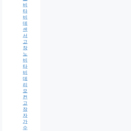
비
타
비
데
센
서
고
장
노
비
타
비
데
리
모
컨
고
장
자
가
수