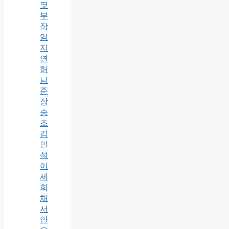
몇
부
작
임
지
연
허
남
준
장
승
조
김
민
석
이
세
희
채
서
안