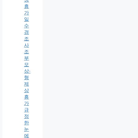
휴
가
일
수
경
조
사
조
부
모
상·
형
제
상
휴
가
규
정
한
눈
에