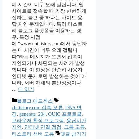
데 시간이 너무 오래 걸립니다. 웹
사이트를 접속할 때 가장 빈번하게
접하는 불편 중 하나는 사이트 응
답 지연 문제입니다. 특히 티스토
리 블로그 플랫폼을 이용하는 경
우, 특정 시점
에 “www.cbt.tistory.com에서 응답하
는 데 시간이 너무 오래 걸립니
다”라는 메시지가 뜨면서 접속이
지연되거나 차단되는 사례가 발생
합니다. 이 현상은 단순히 사용자
인터넷 문제로만 발생하는 것이 아
니라, 서버 자체의 불안정성이나
…
더 읽기
카
태
블로그 애드센스
테
그
cbt.tistory.com 접속 오류
,
DNS 변
고
경
,
generate_204
,
QUIC 프로토콜
,
리
브라우저 확장 프로그램
,
응답시간
지연
,
인터넷 연결 점검
,
크롬 오류
,
티스토리 서버 오류
댓글 남기기