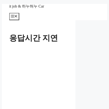
컨
it job & 하누혀누 Car
텐
츠
메
뉴
로
건
너
응답시간 지연
뛰
기