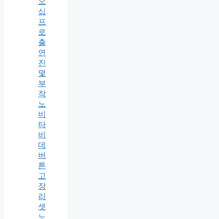
오
십
프
로
출
연
진
몇
부
작
노
비
타
비
데
버
튼
고
장
리
셋
노