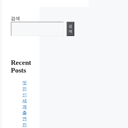
검색
검
색
Recent
Posts
멋
진
신
세
계
출
연
진